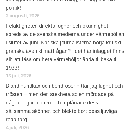
politik!
2 augusti, 2026
Felaktigheter, direkta lögner och okunnighet
spreds av de svenska medierna under värmeböljan
i slutet av juni. När ska journalisterna börja kritiskt
granska även klimatfrågan? I det här inlägget finns
allt att läsa om heta värmeböljor ända tillbaka till
1933!
13 juli, 2026
Bland hundkäx och bondrosor hittar jag lugnet och
trösten – men den stekheta solen mördade på
några dagar pionen och utplånade dess
sällsamma skönhet och blekte bort dess ljuvliga
röda färg!
4 juli, 2026