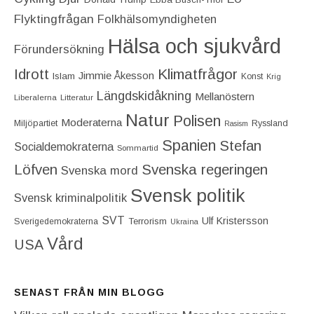
Flyktingfrågan
Folkhälsomyndigheten
Hälsa och sjukvård
Förundersökning
Idrott
Klimatfrågor
Jimmie Åkesson
Islam
Konst
Krig
Längdskidåkning
Mellanöstern
Liberalerna
Litteratur
Natur
Polisen
Moderaterna
Miljöpartiet
Ryssland
Rasism
Spanien
Stefan
Socialdemokraterna
Sommartid
Löfven
Svenska regeringen
Svenska mord
Svensk politik
Svensk kriminalpolitik
SVT
Ulf Kristersson
Terrorism
Sverigedemokraterna
Ukraina
Vård
USA
SENAST FRÅN MIN BLOGG