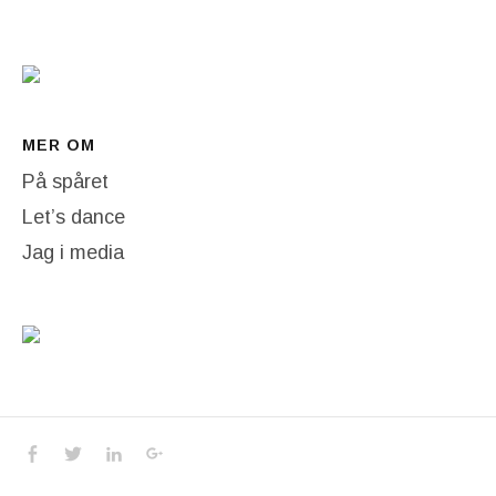
MER OM
På spåret
Let’s dance
Jag i media
Social Media Profiles
Facebook
Twitter
LinkedIn
Google+