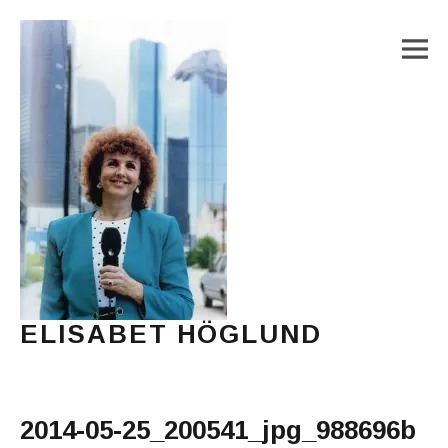
M
ELISABET HÖGLUND
Journalist, författare och konstnär
Main Menu
2014-05-25_200541_jpg_988696b