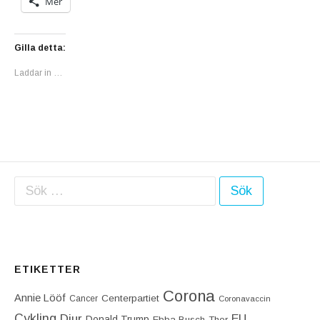
Mer
Gilla detta:
Laddar in …
Sök efter:
ETIKETTER
Corona
Annie Lööf
Centerpartiet‎
Cancer
Coronavaccin
Cykling
Djur
EU
Donald Trump
Ebba Busch-Thor