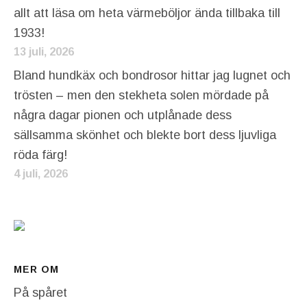
allt att läsa om heta värmeböljor ända tillbaka till
1933!
13 juli, 2026
Bland hundkäx och bondrosor hittar jag lugnet och
trösten – men den stekheta solen mördade på
några dagar pionen och utplånade dess
sällsamma skönhet och blekte bort dess ljuvliga
röda färg!
4 juli, 2026
MER OM
På spåret