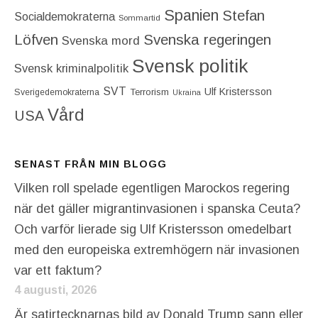
Spanien
Stefan
Socialdemokraterna
Sommartid
Löfven
Svenska regeringen
Svenska mord
Svensk politik
Svensk kriminalpolitik
SVT
Ulf Kristersson
Terrorism
Sverigedemokraterna
Ukraina
Vård
USA
SENAST FRÅN MIN BLOGG
Vilken roll spelade egentligen Marockos regering
när det gäller migrantinvasionen i spanska Ceuta?
Och varför lierade sig Ulf Kristersson omedelbart
med den europeiska extremhögern när invasionen
var ett faktum?
4 augusti, 2026
Är satirtecknarnas bild av Donald Trump sann eller