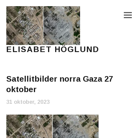
M
ELISABET HÖGLUND
Journalist, författare och konstnär
Main Menu
Satellitbilder norra Gaza 27
oktober
31 oktober, 2023