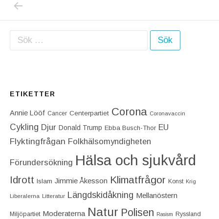
Inläggsnavigering
Sök efter:
ETIKETTER
Corona
Annie Lööf
Centerpartiet‎
Cancer
Coronavaccin
Cykling
Djur
EU
Donald Trump
Ebba Busch-Thor
Flyktingfrågan
Folkhälsomyndigheten
Hälsa och sjukvård
Förundersökning
Idrott
Klimatfrågor
Jimmie Åkesson
Islam
Konst
Krig
Längdskidåkning
Mellanöstern
Liberalerna
Litteratur
Natur
Polisen
Moderaterna
Miljöpartiet
Ryssland
Rasism