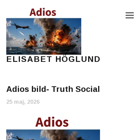
M
ELISABET HÖGLUND
Journalist, författare och konstnär
Main Menu
Adios bild- Truth Social
25 maj, 2026