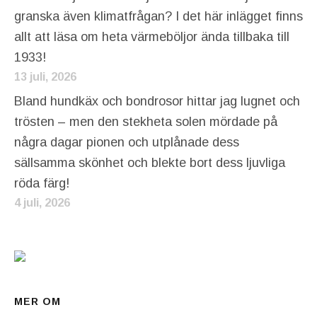
granska även klimatfrågan? I det här inlägget finns
allt att läsa om heta värmeböljor ända tillbaka till
1933!
13 juli, 2026
Bland hundkäx och bondrosor hittar jag lugnet och
trösten – men den stekheta solen mördade på
några dagar pionen och utplånade dess
sällsamma skönhet och blekte bort dess ljuvliga
röda färg!
4 juli, 2026
MER OM