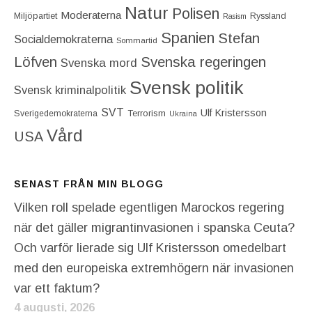
Natur
Polisen
Moderaterna
Miljöpartiet
Ryssland
Rasism
Spanien
Stefan
Socialdemokraterna
Sommartid
Löfven
Svenska regeringen
Svenska mord
Svensk politik
Svensk kriminalpolitik
SVT
Ulf Kristersson
Terrorism
Sverigedemokraterna
Ukraina
Vård
USA
SENAST FRÅN MIN BLOGG
Vilken roll spelade egentligen Marockos regering
när det gäller migrantinvasionen i spanska Ceuta?
Och varför lierade sig Ulf Kristersson omedelbart
med den europeiska extremhögern när invasionen
var ett faktum?
4 augusti, 2026