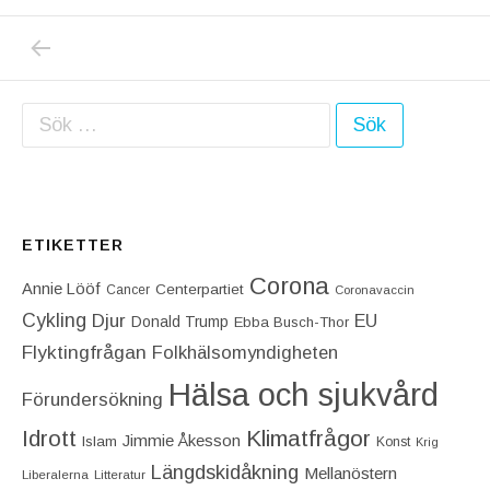
PREVIOUS POST: DONALD TRUMP FORTSÄTT
Inläggsnavigering
Sök efter:
ETIKETTER
Corona
Annie Lööf
Centerpartiet‎
Cancer
Coronavaccin
Cykling
Djur
EU
Donald Trump
Ebba Busch-Thor
Flyktingfrågan
Folkhälsomyndigheten
Hälsa och sjukvård
Förundersökning
Idrott
Klimatfrågor
Jimmie Åkesson
Islam
Konst
Krig
Längdskidåkning
Mellanöstern
Liberalerna
Litteratur