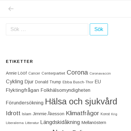
PREVIOUS POST: DONALD TRUMP FORTSÄTT
Inläggsnavigering
Sök efter:
ETIKETTER
Corona
Annie Lööf
Centerpartiet‎
Cancer
Coronavaccin
Cykling
Djur
EU
Donald Trump
Ebba Busch-Thor
Flyktingfrågan
Folkhälsomyndigheten
Hälsa och sjukvård
Förundersökning
Idrott
Klimatfrågor
Jimmie Åkesson
Islam
Konst
Krig
Längdskidåkning
Mellanöstern
Liberalerna
Litteratur