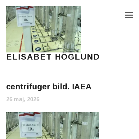
M
ELISABET HÖGLUND
Journalist, författare och konstnär
Main Menu
centrifuger bild. IAEA
26 maj, 2026