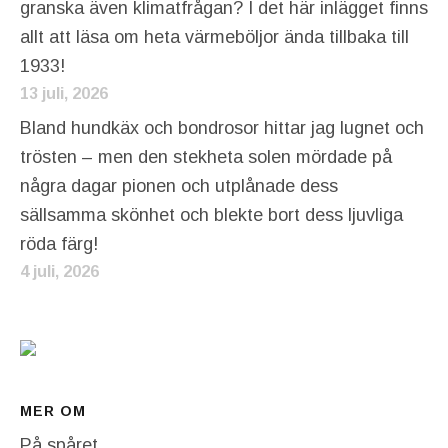
granska även klimatfrågan? I det här inlägget finns
allt att läsa om heta värmeböljor ända tillbaka till
1933!
13 juli, 2026
Bland hundkäx och bondrosor hittar jag lugnet och
trösten – men den stekheta solen mördade på
några dagar pionen och utplånade dess
sällsamma skönhet och blekte bort dess ljuvliga
röda färg!
4 juli, 2026
MER OM
På spåret