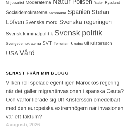
Natur
Polisen
Moderaterna
Miljöpartiet
Ryssland
Rasism
Spanien
Stefan
Socialdemokraterna
Sommartid
Löfven
Svenska regeringen
Svenska mord
Svensk politik
Svensk kriminalpolitik
SVT
Ulf Kristersson
Terrorism
Sverigedemokraterna
Ukraina
Vård
USA
SENAST FRÅN MIN BLOGG
Vilken roll spelade egentligen Marockos regering
när det gäller migrantinvasionen i spanska Ceuta?
Och varför lierade sig Ulf Kristersson omedelbart
med den europeiska extremhögern när invasionen
var ett faktum?
4 augusti, 2026