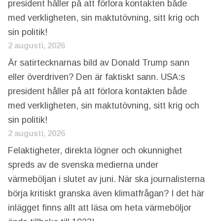
president håller på att förlora kontakten både
med verkligheten, sin maktutövning, sitt krig och
sin politik!
2 augusti, 2026
Är satirtecknarnas bild av Donald Trump sann
eller överdriven? Den är faktiskt sann. USA:s
president håller på att förlora kontakten både
med verkligheten, sin maktutövning, sitt krig och
sin politik!
2 augusti, 2026
Felaktigheter, direkta lögner och okunnighet
spreds av de svenska medierna under
värmeböljan i slutet av juni. När ska journalisterna
börja kritiskt granska även klimatfrågan? I det här
inlägget finns allt att läsa om heta värmeböljor