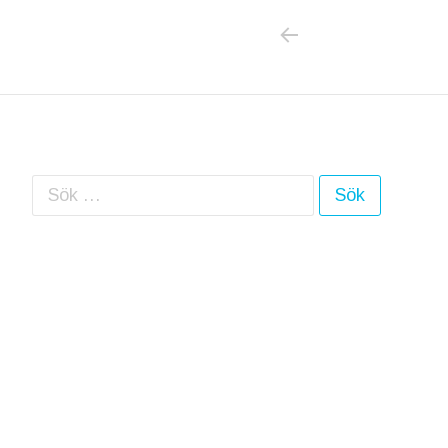
PREVIOUS POS
Inläggsnavigering
Sök efter: