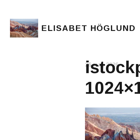
ELISABET HÖGLUND
Journalist, författare och konstnär
istock
26 maj, 2026
1024×