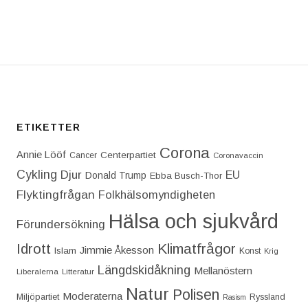
T: DONALD TRUMP FORTSÄTTER ATT SPRIDA DESIN
ETIKETTER
Corona
Annie Lööf
Centerpartiet‎
Cancer
Coronavaccin
Cykling
Djur
EU
Donald Trump
Ebba Busch-Thor
Flyktingfrågan
Folkhälsomyndigheten
Hälsa och sjukvård
Förundersökning
Idrott
Klimatfrågor
Jimmie Åkesson
Islam
Konst
Krig
Längdskidåkning
Mellanöstern
Liberalerna
Litteratur
Natur
Polisen
Moderaterna
Miljöpartiet
Ryssland
Rasism