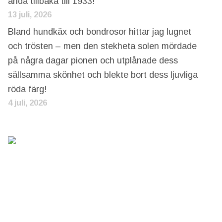
ända tillbaka till 1933!
13 juli, 2026
Bland hundkäx och bondrosor hittar jag lugnet
och trösten – men den stekheta solen mördade
på några dagar pionen och utplånade dess
sällsamma skönhet och blekte bort dess ljuvliga
röda färg!
4 juli, 2026