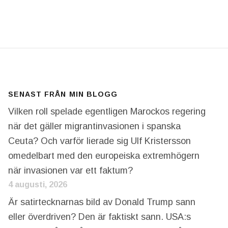
FORMATION OM IRAN-KRIGET. I LÖRDAGS PÅSTOD 
SENAST FRÅN MIN BLOGG
Vilken roll spelade egentligen Marockos regering
när det gäller migrantinvasionen i spanska
Ceuta? Och varför lierade sig Ulf Kristersson
omedelbart med den europeiska extremhögern
när invasionen var ett faktum?
4 augusti, 2026
Är satirtecknarnas bild av Donald Trump sann
eller överdriven? Den är faktiskt sann. USA:s