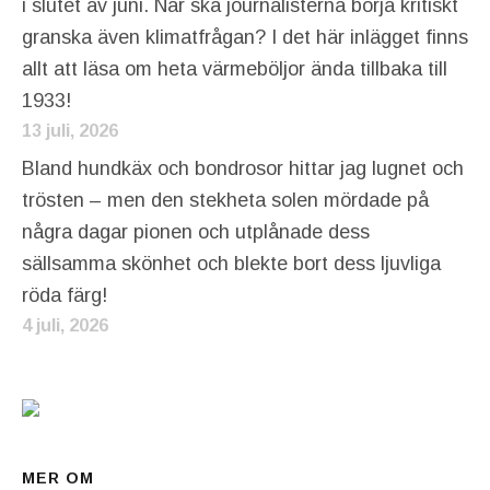
i slutet av juni. När ska journalisterna börja kritiskt
granska även klimatfrågan? I det här inlägget finns
allt att läsa om heta värmeböljor ända tillbaka till
1933!
13 juli, 2026
Bland hundkäx och bondrosor hittar jag lugnet och
trösten – men den stekheta solen mördade på
några dagar pionen och utplånade dess
sällsamma skönhet och blekte bort dess ljuvliga
röda färg!
4 juli, 2026
MER OM