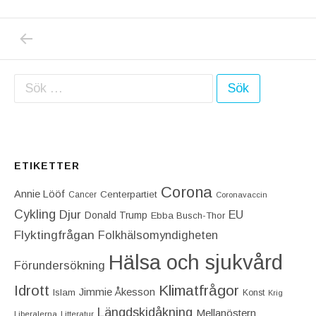
PREVIOUS POST: DONALD TRUMP FORTSÄTT
Inläggsnavigering
Sök efter:
ETIKETTER
Corona
Annie Lööf
Centerpartiet‎
Cancer
Coronavaccin
Cykling
Djur
EU
Donald Trump
Ebba Busch-Thor
Flyktingfrågan
Folkhälsomyndigheten
Hälsa och sjukvård
Förundersökning
Idrott
Klimatfrågor
Jimmie Åkesson
Islam
Konst
Krig
Längdskidåkning
Mellanöstern
Liberalerna
Litteratur