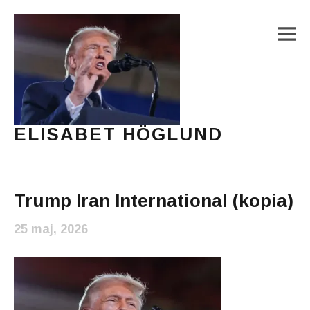
M
ELISABET HÖGLUND
Journalist, författare och konstnär
Main Menu
Trump Iran International (kopia)
25 maj, 2026