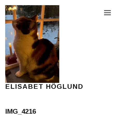
M
ELISABET HÖGLUND
Journalist, författare och konstnär
Main Menu
IMG_4216