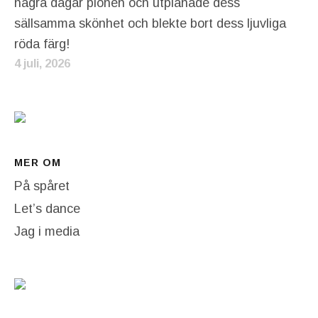
några dagar pionen och utplånade dess
sällsamma skönhet och blekte bort dess ljuvliga
röda färg!
4 juli, 2026
MER OM
På spåret
Let’s dance
Jag i media