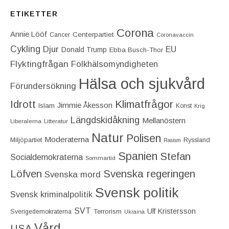
ETIKETTER
Corona
Annie Lööf
Centerpartiet‎
Cancer
Coronavaccin
Cykling
Djur
EU
Donald Trump
Ebba Busch-Thor
Flyktingfrågan
Folkhälsomyndigheten
Hälsa och sjukvård
Förundersökning
Idrott
Klimatfrågor
Jimmie Åkesson
Islam
Konst
Krig
Längdskidåkning
Mellanöstern
Liberalerna
Litteratur
Natur
Polisen
Moderaterna
Miljöpartiet
Ryssland
Rasism
Spanien
Stefan
Socialdemokraterna
Sommartid
Löfven
Svenska regeringen
Svenska mord
Svensk politik
Svensk kriminalpolitik
SVT
Ulf Kristersson
Terrorism
Sverigedemokraterna
Ukraina
Vård
USA