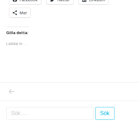
Mer
Gilla detta:
Laddar in …
PREVIOUS POST: GOTT NYTT ÅR? HOPPAS K
Inläggsnavigering
Sök efter: