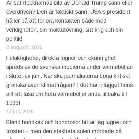
Är satirtecknarnas bild av Donald Trump sann eller
överdriven? Den är faktiskt sann. USA:s president
håller på att förlora kontakten både med
verkligheten, sin maktutövning, sitt krig och sin
politik!
2 augusti, 2026
Felaktigheter, direkta lögner och okunnighet
spreds av de svenska medierna under värmeböljan
i slutet av juni. När ska journalisterna börja kritiskt
granska även klimatfrågan? I det här inlägget finns
allt att läsa om heta värmeböljor ända tillbaka till
1933!
13 juli, 2026
Bland hundkäx och bondrosor hittar jag lugnet och
trösten – men den stekheta solen mördade på