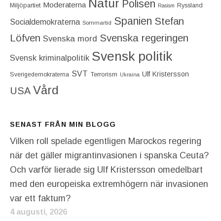
Natur
Polisen
Moderaterna
Miljöpartiet
Ryssland
Rasism
Spanien
Stefan
Socialdemokraterna
Sommartid
Löfven
Svenska regeringen
Svenska mord
Svensk politik
Svensk kriminalpolitik
SVT
Ulf Kristersson
Terrorism
Sverigedemokraterna
Ukraina
Vård
USA
SENAST FRÅN MIN BLOGG
Vilken roll spelade egentligen Marockos regering
när det gäller migrantinvasionen i spanska Ceuta?
Och varför lierade sig Ulf Kristersson omedelbart
med den europeiska extremhögern när invasionen
var ett faktum?
4 augusti, 2026