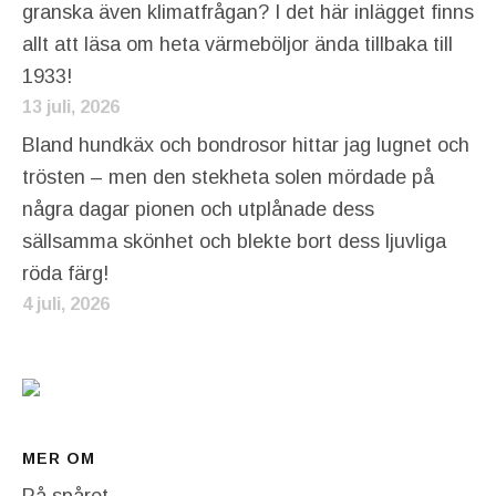
granska även klimatfrågan? I det här inlägget finns
allt att läsa om heta värmeböljor ända tillbaka till
1933!
13 juli, 2026
Bland hundkäx och bondrosor hittar jag lugnet och
trösten – men den stekheta solen mördade på
några dagar pionen och utplånade dess
sällsamma skönhet och blekte bort dess ljuvliga
röda färg!
4 juli, 2026
MER OM
På spåret