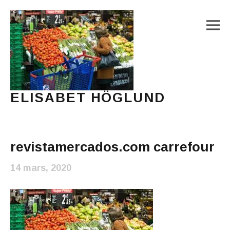
M
ELISABET HÖGLUND
Journalist, författare och konstnär
Main Menu
revistamercados.com carrefour
14 mars, 2020