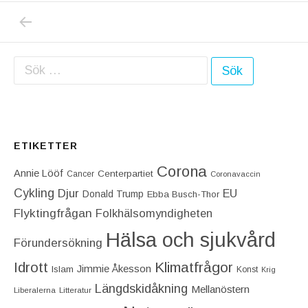
PREVIOUS POST: HJÄÄLP! JAG BEFINNER M
Inläggsnavigering
Sök efter:
ETIKETTER
Corona
Annie Lööf
Centerpartiet‎
Cancer
Coronavaccin
Cykling
Djur
EU
Donald Trump
Ebba Busch-Thor
Flyktingfrågan
Folkhälsomyndigheten
Hälsa och sjukvård
Förundersökning
Idrott
Klimatfrågor
Jimmie Åkesson
Islam
Konst
Krig
Längdskidåkning
Mellanöstern
Liberalerna
Litteratur