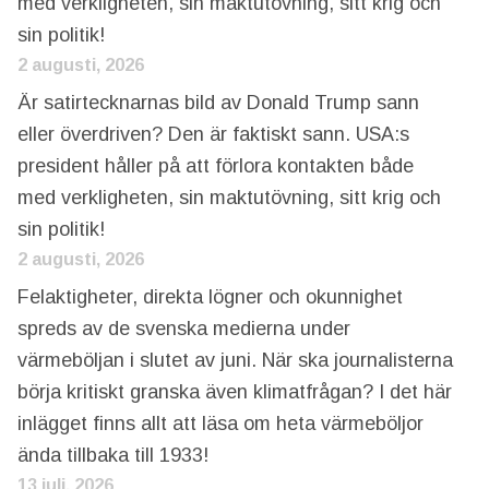
med verkligheten, sin maktutövning, sitt krig och
sin politik!
2 augusti, 2026
Är satirtecknarnas bild av Donald Trump sann
eller överdriven? Den är faktiskt sann. USA:s
president håller på att förlora kontakten både
med verkligheten, sin maktutövning, sitt krig och
sin politik!
2 augusti, 2026
Felaktigheter, direkta lögner och okunnighet
spreds av de svenska medierna under
värmeböljan i slutet av juni. När ska journalisterna
börja kritiskt granska även klimatfrågan? I det här
inlägget finns allt att läsa om heta värmeböljor
ända tillbaka till 1933!
13 juli, 2026