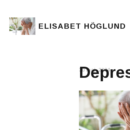
ELISABET HÖGLUND
Journalist, författare och konstnär
Depres
30 maj, 2024