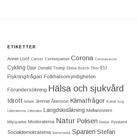
ETIKETTER
Corona
Annie Lööf
Centerpartiet‎
Cancer
Coronavaccin
Cykling
Djur
EU
Donald Trump
Ebba Busch-Thor
Flyktingfrågan
Folkhälsomyndigheten
Hälsa och sjukvård
Förundersökning
Idrott
Klimatfrågor
Jimmie Åkesson
Islam
Konst
Krig
Längdskidåkning
Mellanöstern
Liberalerna
Litteratur
Natur
Polisen
Moderaterna
Miljöpartiet
Ryssland
Rasism
Spanien
Stefan
Socialdemokraterna
Sommartid