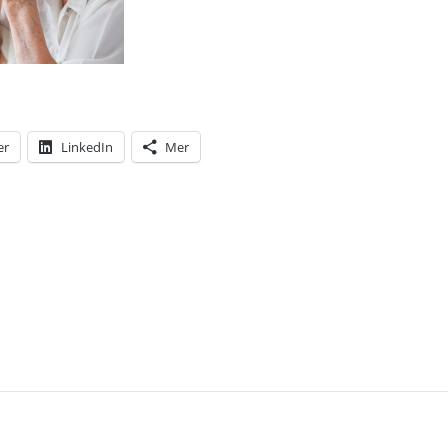
er
LinkedIn
Mer
T: I ÖVER TRE ÅR HAR JAG LIDIT AV DEPRESSIO