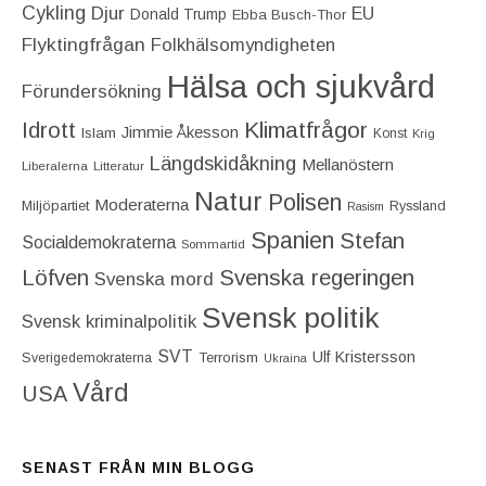
Cykling
Djur
EU
Donald Trump
Ebba Busch-Thor
Flyktingfrågan
Folkhälsomyndigheten
Hälsa och sjukvård
Förundersökning
Idrott
Klimatfrågor
Jimmie Åkesson
Islam
Konst
Krig
Längdskidåkning
Mellanöstern
Liberalerna
Litteratur
Natur
Polisen
Moderaterna
Miljöpartiet
Ryssland
Rasism
Spanien
Stefan
Socialdemokraterna
Sommartid
Löfven
Svenska regeringen
Svenska mord
Svensk politik
Svensk kriminalpolitik
SVT
Ulf Kristersson
Terrorism
Sverigedemokraterna
Ukraina
Vård
USA
SENAST FRÅN MIN BLOGG