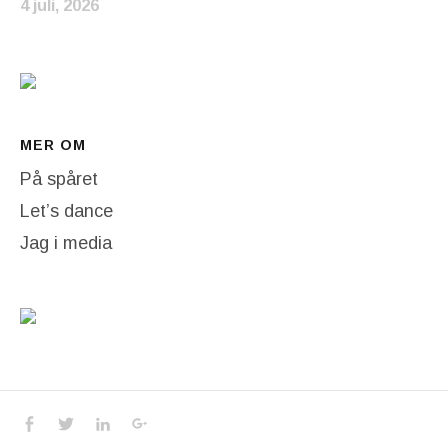
4 juli, 2026
MER OM
På spåret
Let’s dance
Jag i media
Social Media Profiles
Facebook
Twitter
LinkedIn
Google+