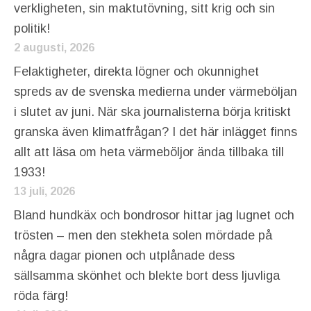
verkligheten, sin maktutövning, sitt krig och sin
politik!
2 augusti, 2026
Felaktigheter, direkta lögner och okunnighet
spreds av de svenska medierna under värmeböljan
i slutet av juni. När ska journalisterna börja kritiskt
granska även klimatfrågan? I det här inlägget finns
allt att läsa om heta värmeböljor ända tillbaka till
1933!
13 juli, 2026
Bland hundkäx och bondrosor hittar jag lugnet och
trösten – men den stekheta solen mördade på
några dagar pionen och utplånade dess
sällsamma skönhet och blekte bort dess ljuvliga
röda färg!