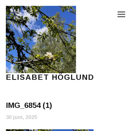
M
ELISABET HÖGLUND
Journalist, författare och konstnär
Main Menu
IMG_6854 (1)
30 juni, 2025