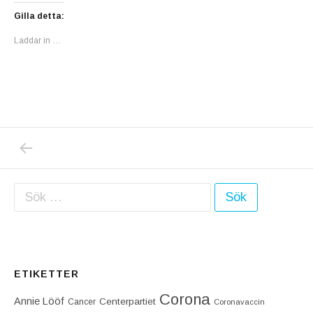
Gilla detta:
Laddar in …
PREVIOUS POST: IDAG FIRAR BOSSE, LILL
Inläggsnavigering
Sök efter:
ETIKETTER
Corona
Annie Lööf
Centerpartiet‎
Cancer
Coronavaccin