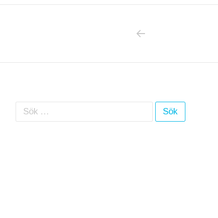
PREVIOUS POS
Inläggsnavigering
Sök efter: