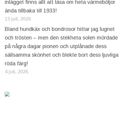
inlägget finns allt att läsa om heta värmeböljor
ända tillbaka till 1933!
13 juli, 2026
Bland hundkäx och bondrosor hittar jag lugnet
och trösten – men den stekheta solen mördade
på några dagar pionen och utplånade dess
sällsamma skönhet och blekte bort dess ljuvliga
röda färg!
4 juli, 2026