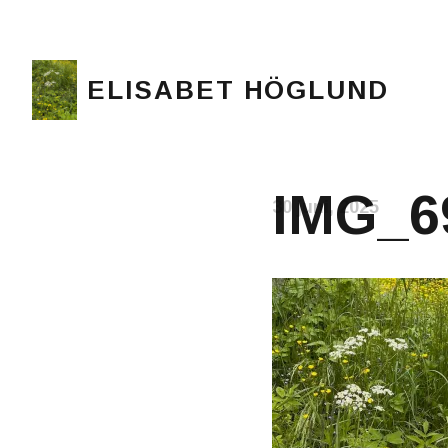
ELISABET HÖGLUND
Journalist, författare och konstnär
IMG_69
30 juni, 2025