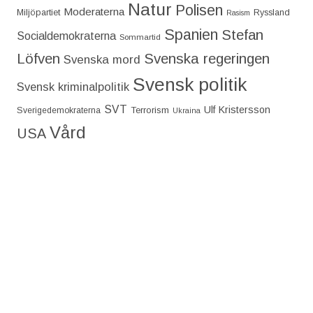
Natur
Polisen
Moderaterna
Miljöpartiet
Ryssland
Rasism
Spanien
Stefan
Socialdemokraterna
Sommartid
Löfven
Svenska regeringen
Svenska mord
Svensk politik
Svensk kriminalpolitik
SVT
Ulf Kristersson
Terrorism
Sverigedemokraterna
Ukraina
Vård
USA