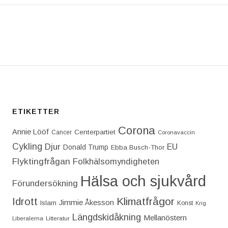
T: IDAG FIRAR BOSSE, LILLA INGRID OCH JAG 1-Å
ETIKETTER
Corona
Annie Lööf
Centerpartiet‎
Cancer
Coronavaccin
Cykling
Djur
EU
Donald Trump
Ebba Busch-Thor
Flyktingfrågan
Folkhälsomyndigheten
Hälsa och sjukvård
Förundersökning
Idrott
Klimatfrågor
Jimmie Åkesson
Islam
Konst
Krig
Längdskidåkning
Mellanöstern
Liberalerna
Litteratur