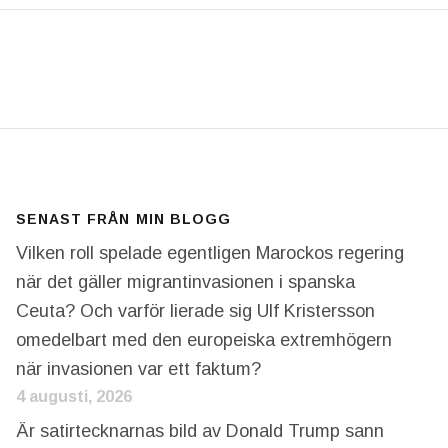
RSJUBILEUM: EXAKT PÅ DAGEN DEN 30 JUNI FÖRRA 
SENAST FRÅN MIN BLOGG
Vilken roll spelade egentligen Marockos regering
när det gäller migrantinvasionen i spanska
Ceuta? Och varför lierade sig Ulf Kristersson
omedelbart med den europeiska extremhögern
när invasionen var ett faktum?
4 augusti, 2026
Är satirtecknarnas bild av Donald Trump sann