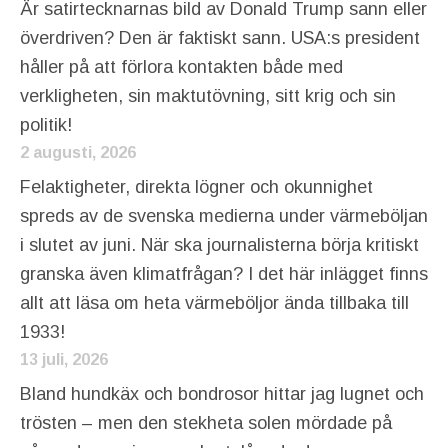
Är satirtecknarnas bild av Donald Trump sann eller
överdriven? Den är faktiskt sann. USA:s president
håller på att förlora kontakten både med
verkligheten, sin maktutövning, sitt krig och sin
politik!
2 augusti, 2026
Felaktigheter, direkta lögner och okunnighet
spreds av de svenska medierna under värmeböljan
i slutet av juni. När ska journalisterna börja kritiskt
granska även klimatfrågan? I det här inlägget finns
allt att läsa om heta värmeböljor ända tillbaka till
1933!
13 juli, 2026
Bland hundkäx och bondrosor hittar jag lugnet och
trösten – men den stekheta solen mördade på