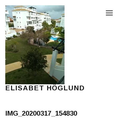
M
ELISABET HÖGLUND
Journalist, författare och konstnär
Main Menu
IMG_20200317_154830