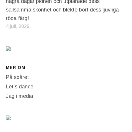
några dagar pionen och utplånade dess
sällsamma skönhet och blekte bort dess ljuvliga
röda färg!
4 juli, 2026
MER OM
På spåret
Let’s dance
Jag i media