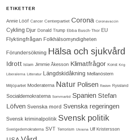
ETIKETTER
Corona
Annie Lööf
Centerpartiet‎
Cancer
Coronavaccin
Cykling
Djur
EU
Donald Trump
Ebba Busch-Thor
Flyktingfrågan
Folkhälsomyndigheten
Hälsa och sjukvård
Förundersökning
Idrott
Klimatfrågor
Jimmie Åkesson
Islam
Konst
Krig
Längdskidåkning
Mellanöstern
Liberalerna
Litteratur
Natur
Polisen
Moderaterna
Miljöpartiet
Ryssland
Rasism
Spanien
Stefan
Socialdemokraterna
Sommartid
Löfven
Svenska regeringen
Svenska mord
Svensk politik
Svensk kriminalpolitik
SVT
Ulf Kristersson
Terrorism
Sverigedemokraterna
Ukraina
Vård
USA