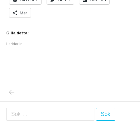
Mer
Gilla detta:
Laddar in …
PREVIOUS POST: IDAG LÖPTRÄNADE JAG I
Inläggsnavigering
Sök efter: