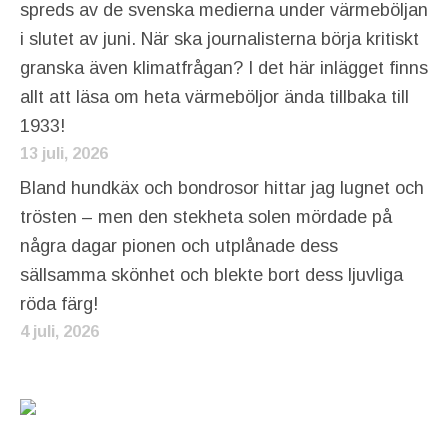
spreds av de svenska medierna under värmeböljan
i slutet av juni. När ska journalisterna börja kritiskt
granska även klimatfrågan? I det här inlägget finns
allt att läsa om heta värmeböljor ända tillbaka till
1933!
13 juli, 2026
Bland hundkäx och bondrosor hittar jag lugnet och
trösten – men den stekheta solen mördade på
några dagar pionen och utplånade dess
sällsamma skönhet och blekte bort dess ljuvliga
röda färg!
4 juli, 2026