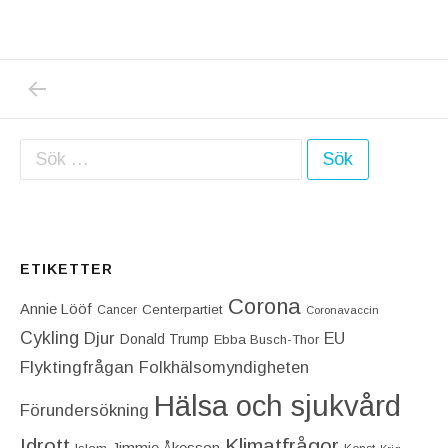
PREVIOUS POST: JAG TRODDE INTE ATT S
Inläggsnavigering
Sök efter:
ETIKETTER
Corona
Annie Lööf
Centerpartiet‎
Cancer
Coronavaccin
Cykling
Djur
EU
Donald Trump
Ebba Busch-Thor
Flyktingfrågan
Folkhälsomyndigheten
Hälsa och sjukvård
Förundersökning
Idrott
Klimatfrågor
Jimmie Åkesson