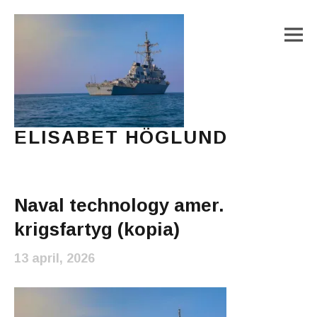
M
ELISABET HÖGLUND
Journalist, författare och konstnär
Main Menu
Naval technology amer.
krigsfartyg (kopia)
13 april, 2026