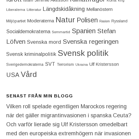
Islam
Konst
Krig
Längdskidåkning
Mellanöstern
Liberalerna
Litteratur
Natur
Polisen
Moderaterna
Miljöpartiet
Ryssland
Rasism
Spanien
Stefan
Socialdemokraterna
Sommartid
Löfven
Svenska regeringen
Svenska mord
Svensk politik
Svensk kriminalpolitik
SVT
Ulf Kristersson
Terrorism
Sverigedemokraterna
Ukraina
Vård
USA
SENAST FRÅN MIN BLOGG
Vilken roll spelade egentligen Marockos regering
när det gäller migrantinvasionen i spanska Ceuta?
Och varför lierade sig Ulf Kristersson omedelbart
med den europeiska extremhögern när invasionen