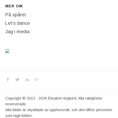
MER OM
På spåret
Let’s dance
Jag i media
Social Media Profiles
Facebook
Twitter
LinkedIn
Google+
Copyright © 2013 - 2026 Elisabet Höglund. Alla rättigheter
reserverade.
Alla bilder är skyddade av upphovsrätt, och den tillhör personen
som tagit bilden.