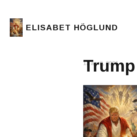
ELISABET HÖGLUND
Journalist, författare och konstnär
Trump
13 april, 2026