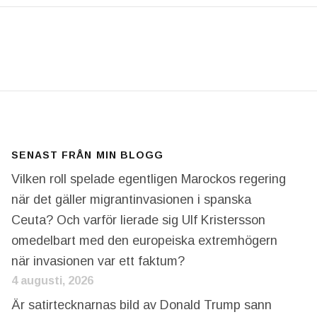
E KOMMA SÅ FORT. VÄRLDEN FRUKTAR NU ATT VAP
SENAST FRÅN MIN BLOGG
Vilken roll spelade egentligen Marockos regering
när det gäller migrantinvasionen i spanska
Ceuta? Och varför lierade sig Ulf Kristersson
omedelbart med den europeiska extremhögern
när invasionen var ett faktum?
4 augusti, 2026
Är satirtecknarnas bild av Donald Trump sann