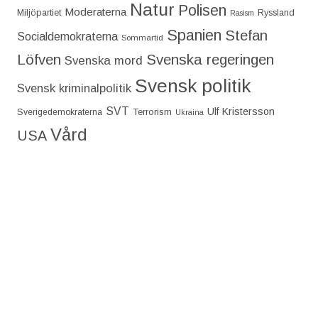
Natur
Polisen
Moderaterna
Miljöpartiet
Ryssland
Rasism
Spanien
Stefan
Socialdemokraterna
Sommartid
Löfven
Svenska regeringen
Svenska mord
Svensk politik
Svensk kriminalpolitik
SVT
Ulf Kristersson
Terrorism
Sverigedemokraterna
Ukraina
Vård
USA