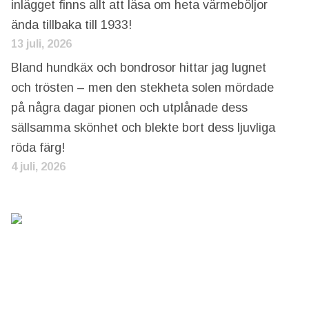
inlägget finns allt att läsa om heta värmeböljor
ända tillbaka till 1933!
13 juli, 2026
Bland hundkäx och bondrosor hittar jag lugnet
och trösten – men den stekheta solen mördade
på några dagar pionen och utplånade dess
sällsamma skönhet och blekte bort dess ljuvliga
röda färg!
4 juli, 2026