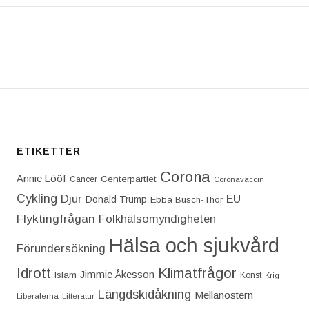
T: JAG TRODDE INTE ATT SAMMANBROTTET SKULL
ETIKETTER
Corona
Annie Lööf
Centerpartiet‎
Cancer
Coronavaccin
Cykling
Djur
EU
Donald Trump
Ebba Busch-Thor
Flyktingfrågan
Folkhälsomyndigheten
Hälsa och sjukvård
Förundersökning
Idrott
Klimatfrågor
Jimmie Åkesson
Islam
Konst
Krig
Längdskidåkning
Mellanöstern
Liberalerna
Litteratur