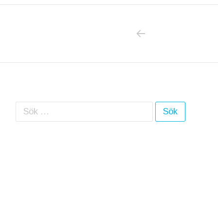
PREVIOUS POS
Inläggsnavigering
Sök efter: