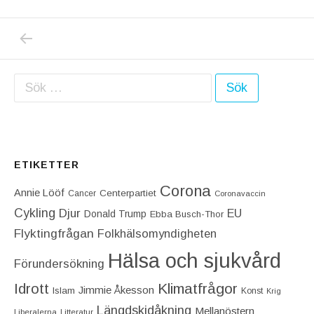
PREVIOUS POST: JAG TRODDE INTE ATT S
Inläggsnavigering
Sök efter:
ETIKETTER
Corona
Annie Lööf
Centerpartiet‎
Cancer
Coronavaccin
Cykling
Djur
EU
Donald Trump
Ebba Busch-Thor
Flyktingfrågan
Folkhälsomyndigheten
Hälsa och sjukvård
Förundersökning
Idrott
Klimatfrågor
Jimmie Åkesson
Islam
Konst
Krig
Längdskidåkning
Mellanöstern
Liberalerna
Litteratur