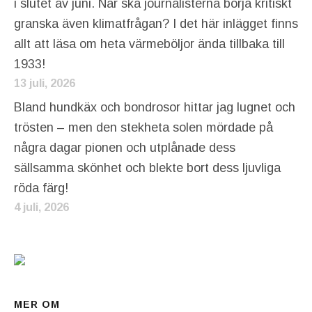
i slutet av juni. När ska journalisterna börja kritiskt
granska även klimatfrågan? I det här inlägget finns
allt att läsa om heta värmeböljor ända tillbaka till
1933!
13 juli, 2026
Bland hundkäx och bondrosor hittar jag lugnet och
trösten – men den stekheta solen mördade på
några dagar pionen och utplånade dess
sällsamma skönhet och blekte bort dess ljuvliga
röda färg!
4 juli, 2026
MER OM