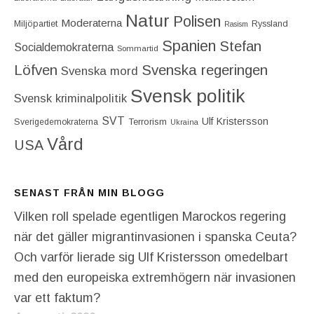
Natur
Polisen
Moderaterna
Miljöpartiet
Ryssland
Rasism
Spanien
Stefan
Socialdemokraterna
Sommartid
Löfven
Svenska regeringen
Svenska mord
Svensk politik
Svensk kriminalpolitik
SVT
Ulf Kristersson
Terrorism
Sverigedemokraterna
Ukraina
Vård
USA
SENAST FRÅN MIN BLOGG
Vilken roll spelade egentligen Marockos regering
när det gäller migrantinvasionen i spanska Ceuta?
Och varför lierade sig Ulf Kristersson omedelbart
med den europeiska extremhögern när invasionen
var ett faktum?