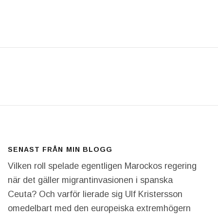
E KOMMA SÅ FORT. VÄRLDEN FRUKTAR NU ATT VAP
SENAST FRÅN MIN BLOGG
Vilken roll spelade egentligen Marockos regering
när det gäller migrantinvasionen i spanska
Ceuta? Och varför lierade sig Ulf Kristersson
omedelbart med den europeiska extremhögern