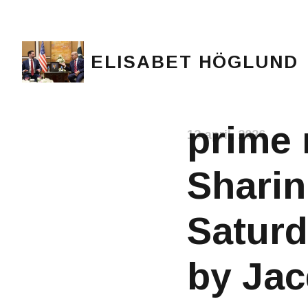
ELISABET HÖGLUND
Journalist, författare och konstnär
prime 
13 april, 2026
Sharin
Saturd
by Jac