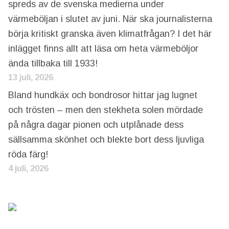
spreds av de svenska medierna under
värmeböljan i slutet av juni. När ska journalisterna
börja kritiskt granska även klimatfrågan? I det här
inlägget finns allt att läsa om heta värmeböljor
ända tillbaka till 1933!
13 juli, 2026
Bland hundkäx och bondrosor hittar jag lugnet
och trösten – men den stekheta solen mördade
på några dagar pionen och utplånade dess
sällsamma skönhet och blekte bort dess ljuvliga
röda färg!
4 juli, 2026