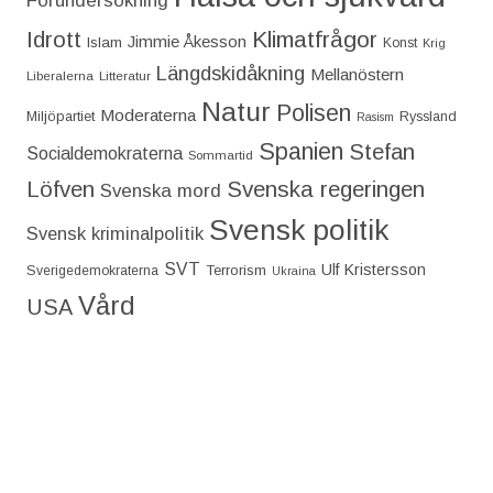
Förundersökning
Idrott
Klimatfrågor
Jimmie Åkesson
Islam
Konst
Krig
Längdskidåkning
Mellanöstern
Liberalerna
Litteratur
Natur
Polisen
Moderaterna
Miljöpartiet
Ryssland
Rasism
Spanien
Stefan
Socialdemokraterna
Sommartid
Löfven
Svenska regeringen
Svenska mord
Svensk politik
Svensk kriminalpolitik
SVT
Ulf Kristersson
Terrorism
Sverigedemokraterna
Ukraina
Vård
USA