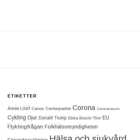
T: JAG TRODDE INTE ATT SAMMANBROTTET SKULL
ETIKETTER
Corona
Annie Lööf
Centerpartiet‎
Cancer
Coronavaccin
Cykling
Djur
EU
Donald Trump
Ebba Busch-Thor
Flyktingfrågan
Folkhälsomyndigheten
Hälsa och sjukvård