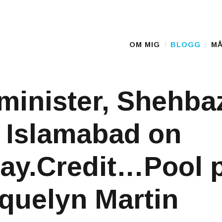
OM MIG
BLOGG
MÅ
Main Menu
minister, Shehba
 Islamabad on
ay.Credit…Pool 
quelyn Martin