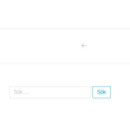
PREVIOUS POS
Inläggsnavigering
Sök efter: