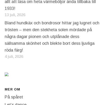
allt att läsa om heta värmeböljor ända tillbaka till
1933!
13 juli, 2026
Bland hundkäx och bondrosor hittar jag lugnet och
trösten – men den stekheta solen mördade på
några dagar pionen och utplånade dess
sällsamma skönhet och blekte bort dess ljuvliga
röda färg!
4 juli, 2026
MER OM
På spåret
Let’s dance