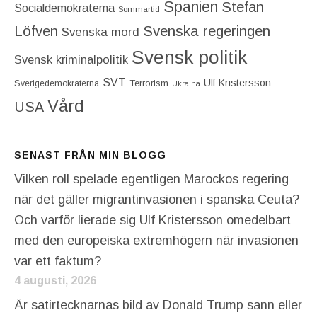
Spanien
Stefan
Socialdemokraterna
Sommartid
Löfven
Svenska regeringen
Svenska mord
Svensk politik
Svensk kriminalpolitik
SVT
Ulf Kristersson
Terrorism
Sverigedemokraterna
Ukraina
Vård
USA
SENAST FRÅN MIN BLOGG
Vilken roll spelade egentligen Marockos regering
när det gäller migrantinvasionen i spanska Ceuta?
Och varför lierade sig Ulf Kristersson omedelbart
med den europeiska extremhögern när invasionen
var ett faktum?
4 augusti, 2026
Är satirtecknarnas bild av Donald Trump sann eller