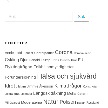
Sök efter:
ETIKETTER
Corona
Annie Lööf
Centerpartiet‎
Cancer
Coronavaccin
Cykling
Djur
EU
Donald Trump
Ebba Busch-Thor
Flyktingfrågan
Folkhälsomyndigheten
Hälsa och sjukvård
Förundersökning
Idrott
Klimatfrågor
Jimmie Åkesson
Islam
Konst
Krig
Längdskidåkning
Mellanöstern
Liberalerna
Litteratur
Natur
Polisen
Moderaterna
Miljöpartiet
Ryssland
Rasism