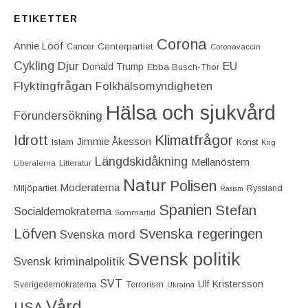
ETIKETTER
Corona
Annie Lööf
Centerpartiet‎
Cancer
Coronavaccin
Cykling
Djur
EU
Donald Trump
Ebba Busch-Thor
Flyktingfrågan
Folkhälsomyndigheten
Hälsa och sjukvård
Förundersökning
Idrott
Klimatfrågor
Jimmie Åkesson
Islam
Konst
Krig
Längdskidåkning
Mellanöstern
Liberalerna
Litteratur
Natur
Polisen
Moderaterna
Miljöpartiet
Ryssland
Rasism
Spanien
Stefan
Socialdemokraterna
Sommartid
Löfven
Svenska regeringen
Svenska mord
Svensk politik
Svensk kriminalpolitik
SVT
Ulf Kristersson
Terrorism
Sverigedemokraterna
Ukraina
Vård
USA