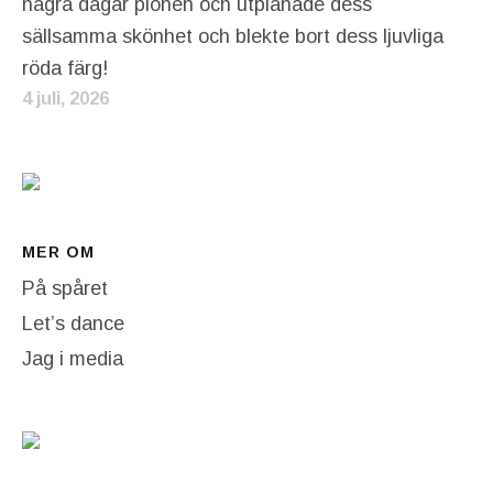
några dagar pionen och utplånade dess
sällsamma skönhet och blekte bort dess ljuvliga
röda färg!
4 juli, 2026
MER OM
På spåret
Let’s dance
Jag i media