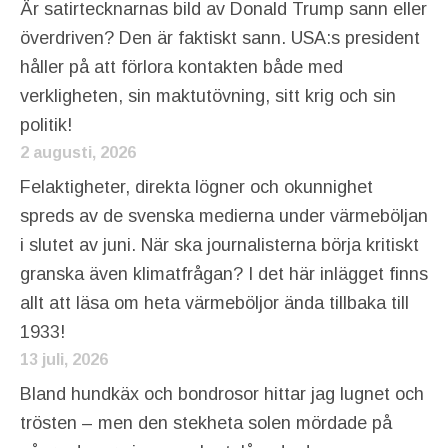
Är satirtecknarnas bild av Donald Trump sann eller
överdriven? Den är faktiskt sann. USA:s president
håller på att förlora kontakten både med
verkligheten, sin maktutövning, sitt krig och sin
politik!
2 augusti, 2026
Felaktigheter, direkta lögner och okunnighet
spreds av de svenska medierna under värmeböljan
i slutet av juni. När ska journalisterna börja kritiskt
granska även klimatfrågan? I det här inlägget finns
allt att läsa om heta värmeböljor ända tillbaka till
1933!
13 juli, 2026
Bland hundkäx och bondrosor hittar jag lugnet och
trösten – men den stekheta solen mördade på