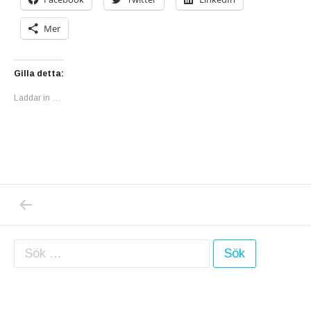
Mer
Gilla detta:
Laddar in …
PREVIOUS POST: MIN KONSTVERNISSAGE I
Inläggsnavigering
Sök efter: