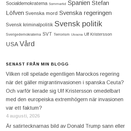
Spanien
Stefan
Socialdemokraterna
Sommartid
Löfven
Svenska regeringen
Svenska mord
Svensk politik
Svensk kriminalpolitik
SVT
Ulf Kristersson
Terrorism
Sverigedemokraterna
Ukraina
Vård
USA
SENAST FRÅN MIN BLOGG
Vilken roll spelade egentligen Marockos regering
när det gäller migrantinvasionen i spanska Ceuta?
Och varför lierade sig Ulf Kristersson omedelbart
med den europeiska extremhögern när invasionen
var ett faktum?
4 augusti, 2026
Är satirtecknarnas bild av Donald Trump sann eller