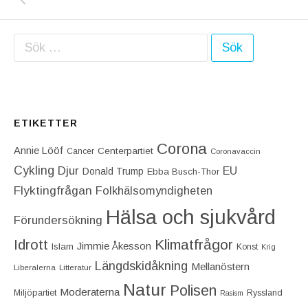
Sök efter:
ETIKETTER
Corona
Annie Lööf
Centerpartiet‎
Cancer
Coronavaccin
Cykling
Djur
EU
Donald Trump
Ebba Busch-Thor
Flyktingfrågan
Folkhälsomyndigheten
Hälsa och sjukvård
Förundersökning
Idrott
Klimatfrågor
Jimmie Åkesson
Islam
Konst
Krig
Längdskidåkning
Mellanöstern
Liberalerna
Litteratur
Natur
Polisen
Moderaterna
Miljöpartiet
Ryssland
Rasism