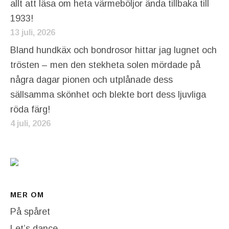
allt att läsa om heta värmeböljor ända tillbaka till
1933!
13 juli, 2026
Bland hundkäx och bondrosor hittar jag lugnet och
trösten – men den stekheta solen mördade på
några dagar pionen och utplånade dess
sällsamma skönhet och blekte bort dess ljuvliga
röda färg!
4 juli, 2026
MER OM
På spåret
Let’s dance