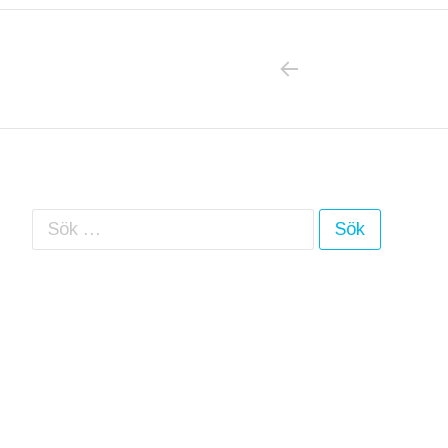
PREVIOUS POS
Inläggsnavigering
Sök efter: