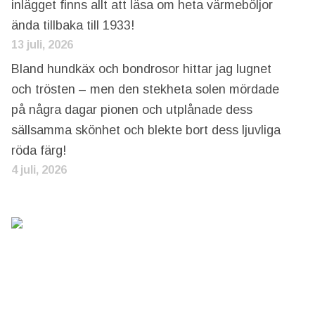
inlägget finns allt att läsa om heta värmeböljor
ända tillbaka till 1933!
13 juli, 2026
Bland hundkäx och bondrosor hittar jag lugnet
och trösten – men den stekheta solen mördade
på några dagar pionen och utplånade dess
sällsamma skönhet och blekte bort dess ljuvliga
röda färg!
4 juli, 2026