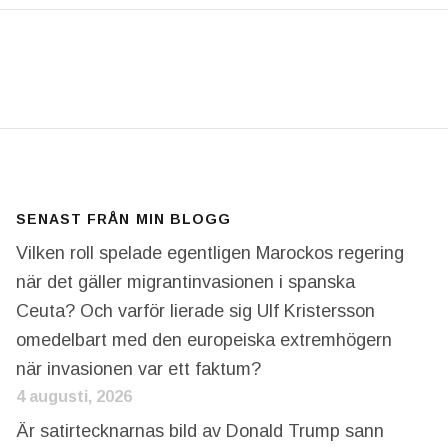
VERMAN. RESAN TILL KINA FÖRVANDLADE TRUMP T
SENAST FRÅN MIN BLOGG
Vilken roll spelade egentligen Marockos regering
när det gäller migrantinvasionen i spanska
Ceuta? Och varför lierade sig Ulf Kristersson
omedelbart med den europeiska extremhögern
när invasionen var ett faktum?
4 augusti, 2026
Är satirtecknarnas bild av Donald Trump sann