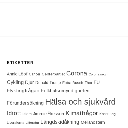
T: NU HAR DONALD TRUMP TILL SIST MÖTT SIN Ö
ETIKETTER
Corona
Annie Lööf
Centerpartiet‎
Cancer
Coronavaccin
Cykling
Djur
EU
Donald Trump
Ebba Busch-Thor
Flyktingfrågan
Folkhälsomyndigheten
Hälsa och sjukvård
Förundersökning
Idrott
Klimatfrågor
Jimmie Åkesson
Islam
Konst
Krig
Längdskidåkning
Mellanöstern
Liberalerna
Litteratur