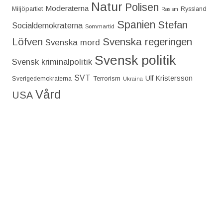
Natur
Polisen
Moderaterna
Miljöpartiet
Ryssland
Rasism
Spanien
Stefan
Socialdemokraterna
Sommartid
Löfven
Svenska regeringen
Svenska mord
Svensk politik
Svensk kriminalpolitik
SVT
Ulf Kristersson
Terrorism
Sverigedemokraterna
Ukraina
Vård
USA