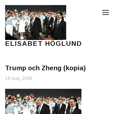
M
ELISABET HÖGLUND
Journalist, författare och konstnär
Main Menu
Trump och Zheng (kopia)
18 maj, 2026