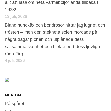
allt att läsa om heta värmeböljor ända tillbaka till
1933!
13 juli, 2026
Bland hundkäx och bondrosor hittar jag lugnet och
trösten – men den stekheta solen mördade på
några dagar pionen och utplånade dess
sällsamma skönhet och blekte bort dess ljuvliga
röda färg!
4 juli, 2026
MER OM
På spåret