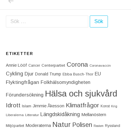
Sök efter:
ETIKETTER
Corona
Annie Lööf
Centerpartiet‎
Cancer
Coronavaccin
Cykling
Djur
EU
Donald Trump
Ebba Busch-Thor
Flyktingfrågan
Folkhälsomyndigheten
Hälsa och sjukvård
Förundersökning
Idrott
Klimatfrågor
Jimmie Åkesson
Islam
Konst
Krig
Längdskidåkning
Mellanöstern
Liberalerna
Litteratur
Natur
Polisen
Moderaterna
Miljöpartiet
Ryssland
Rasism