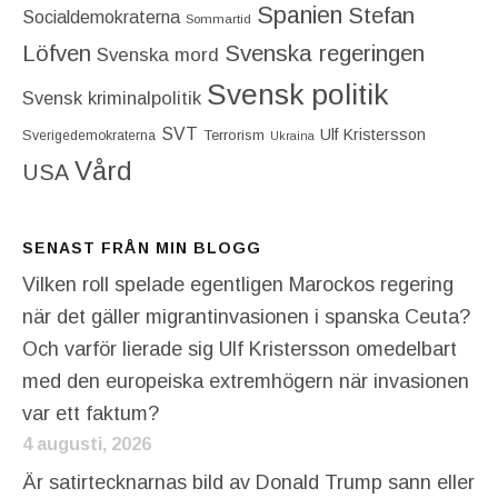
Spanien
Stefan
Socialdemokraterna
Sommartid
Löfven
Svenska regeringen
Svenska mord
Svensk politik
Svensk kriminalpolitik
SVT
Ulf Kristersson
Terrorism
Sverigedemokraterna
Ukraina
Vård
USA
SENAST FRÅN MIN BLOGG
Vilken roll spelade egentligen Marockos regering
när det gäller migrantinvasionen i spanska Ceuta?
Och varför lierade sig Ulf Kristersson omedelbart
med den europeiska extremhögern när invasionen
var ett faktum?
4 augusti, 2026
Är satirtecknarnas bild av Donald Trump sann eller