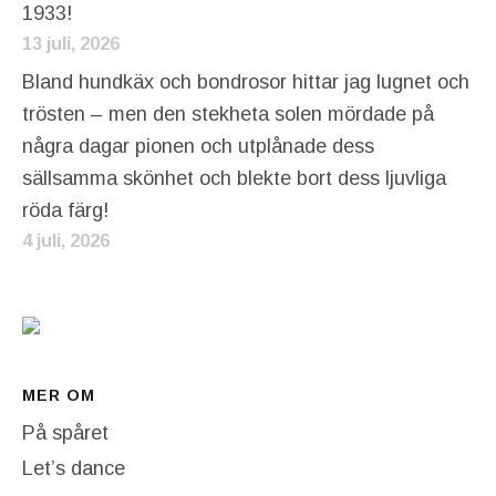
1933!
13 juli, 2026
Bland hundkäx och bondrosor hittar jag lugnet och
trösten – men den stekheta solen mördade på
några dagar pionen och utplånade dess
sällsamma skönhet och blekte bort dess ljuvliga
röda färg!
4 juli, 2026
MER OM
På spåret
Let’s dance