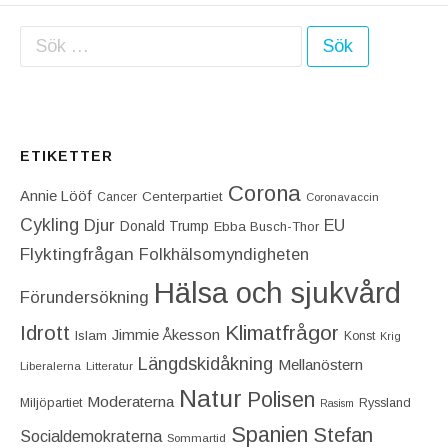
Sök efter:
ETIKETTER
Corona
Annie Lööf
Centerpartiet‎
Cancer
Coronavaccin
Cykling
Djur
EU
Donald Trump
Ebba Busch-Thor
Flyktingfrågan
Folkhälsomyndigheten
Hälsa och sjukvård
Förundersökning
Idrott
Klimatfrågor
Jimmie Åkesson
Islam
Konst
Krig
Längdskidåkning
Mellanöstern
Liberalerna
Litteratur
Natur
Polisen
Moderaterna
Miljöpartiet
Ryssland
Rasism
Spanien
Stefan
Socialdemokraterna
Sommartid