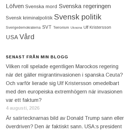
Löfven
Svenska regeringen
Svenska mord
Svensk politik
Svensk kriminalpolitik
SVT
Ulf Kristersson
Terrorism
Sverigedemokraterna
Ukraina
Vård
USA
SENAST FRÅN MIN BLOGG
Vilken roll spelade egentligen Marockos regering
när det gäller migrantinvasionen i spanska Ceuta?
Och varför lierade sig Ulf Kristersson omedelbart
med den europeiska extremhögern när invasionen
var ett faktum?
4 augusti, 2026
Är satirtecknarnas bild av Donald Trump sann eller
överdriven? Den är faktiskt sann. USA:s president