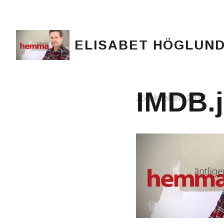
ELISABET HÖGLUN
Journalist, författare och konstnär
IMDB.j
25 oktober, 2017