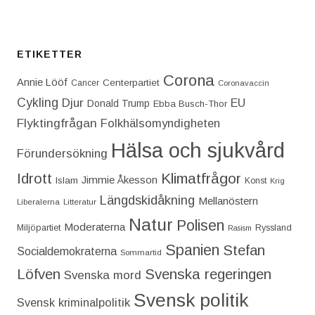
ETIKETTER
Corona
Annie Lööf
Centerpartiet‎
Cancer
Coronavaccin
Cykling
Djur
EU
Donald Trump
Ebba Busch-Thor
Flyktingfrågan
Folkhälsomyndigheten
Hälsa och sjukvård
Förundersökning
Idrott
Klimatfrågor
Jimmie Åkesson
Islam
Konst
Krig
Längdskidåkning
Mellanöstern
Liberalerna
Litteratur
Natur
Polisen
Moderaterna
Miljöpartiet
Ryssland
Rasism
Spanien
Stefan
Socialdemokraterna
Sommartid
Löfven
Svenska regeringen
Svenska mord
Svensk politik
Svensk kriminalpolitik