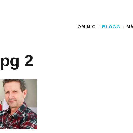
D
OM MIG
BLOGG
MÅ
Main Menu
pg 2