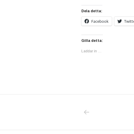
Dela detta:
Facebook
Twitt
Gilla detta:
Laddar in …
PREVIOUS POS
Inläggsnavigering