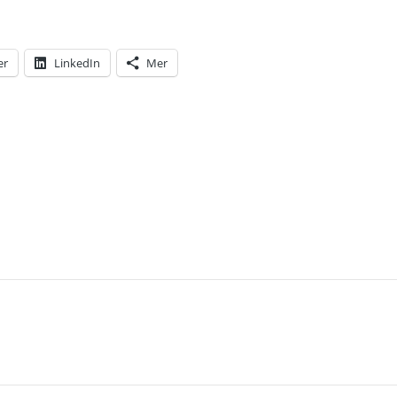
er
LinkedIn
Mer
T: VAD SKA VI MED KVINNLIGA CHEFER TILL NÄR 