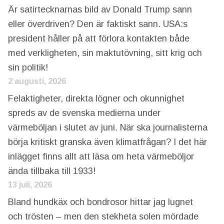
Är satirtecknarnas bild av Donald Trump sann
eller överdriven? Den är faktiskt sann. USA:s
president håller på att förlora kontakten både
med verkligheten, sin maktutövning, sitt krig och
sin politik!
2 augusti, 2026
Felaktigheter, direkta lögner och okunnighet
spreds av de svenska medierna under
värmeböljan i slutet av juni. När ska journalisterna
börja kritiskt granska även klimatfrågan? I det här
inlägget finns allt att läsa om heta värmeböljor
ända tillbaka till 1933!
13 juli, 2026
Bland hundkäx och bondrosor hittar jag lugnet
och trösten – men den stekheta solen mördade