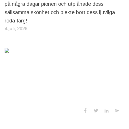
på några dagar pionen och utplånade dess
sällsamma skönhet och blekte bort dess ljuvliga
röda färg!
4 juli, 2026
Social Media 
Facebook
Twitter
LinkedIn
Goo