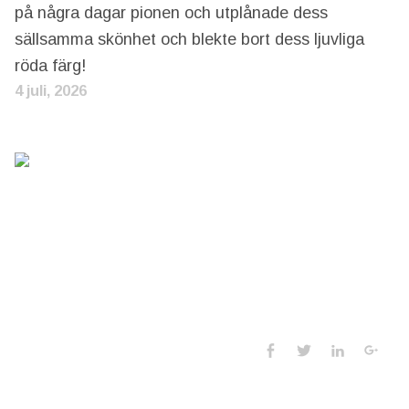
på några dagar pionen och utplånade dess
sällsamma skönhet och blekte bort dess ljuvliga
röda färg!
4 juli, 2026
Social Media 
Facebook
Twitter
LinkedIn
Goo