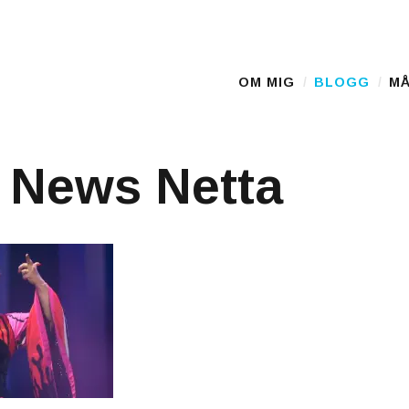
D
OM MIG
BLOGG
MÅ
Main Menu
 News Netta