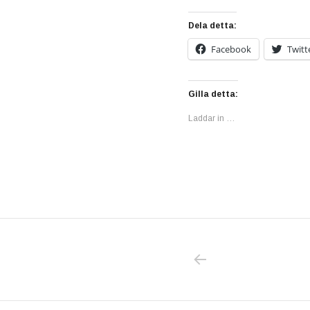
Dela detta:
Facebook
Twitt
Gilla detta:
Laddar in …
PREVIOUS POS
Inläggsnavigering