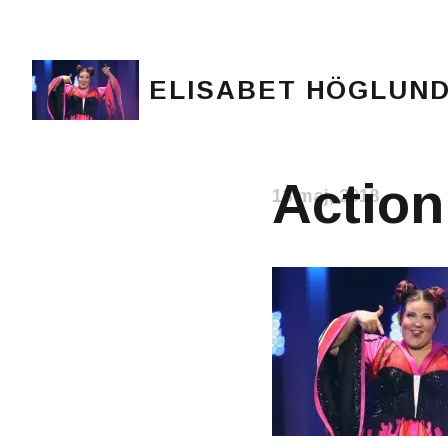
ELISABET HÖGLUN
Journalist, författare och konstnär
Action
13 maj, 2018