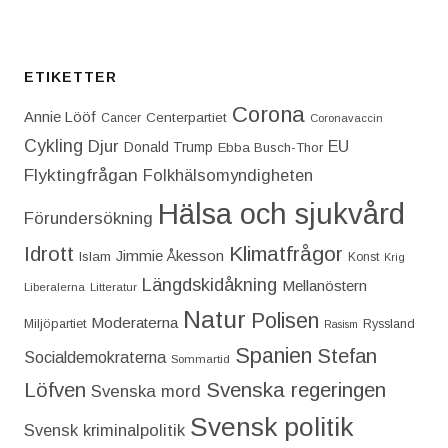
ETIKETTER
Corona
Annie Lööf
Centerpartiet‎
Cancer
Coronavaccin
Cykling
Djur
EU
Donald Trump
Ebba Busch-Thor
Flyktingfrågan
Folkhälsomyndigheten
Hälsa och sjukvård
Förundersökning
Idrott
Klimatfrågor
Jimmie Åkesson
Islam
Konst
Krig
Längdskidåkning
Mellanöstern
Liberalerna
Litteratur
Natur
Polisen
Moderaterna
Miljöpartiet
Ryssland
Rasism
Spanien
Stefan
Socialdemokraterna
Sommartid
Löfven
Svenska regeringen
Svenska mord
Svensk politik
Svensk kriminalpolitik