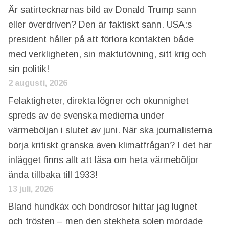
Är satirtecknarnas bild av Donald Trump sann
eller överdriven? Den är faktiskt sann. USA:s
president håller på att förlora kontakten både
med verkligheten, sin maktutövning, sitt krig och
sin politik!
2 augusti, 2026
Felaktigheter, direkta lögner och okunnighet
spreds av de svenska medierna under
värmeböljan i slutet av juni. När ska journalisterna
börja kritiskt granska även klimatfrågan? I det här
inlägget finns allt att läsa om heta värmeböljor
ända tillbaka till 1933!
13 juli, 2026
Bland hundkäx och bondrosor hittar jag lugnet
och trösten – men den stekheta solen mördade