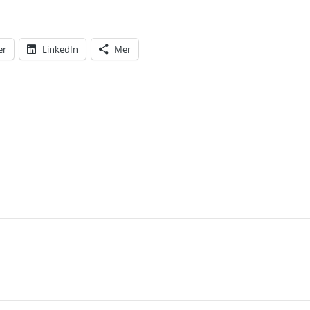
er
LinkedIn
Mer
T: FEL LÅT VANN IGEN! ITALIEN ELLER TYSKLAND