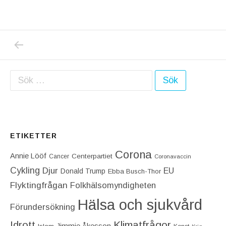
PREVIOUS POST: IDAG BLEV JAG STOPPAD
Inläggsnavigering
Sök efter:
ETIKETTER
Corona
Annie Lööf
Centerpartiet‎
Cancer
Coronavaccin
Cykling
Djur
EU
Donald Trump
Ebba Busch-Thor
Flyktingfrågan
Folkhälsomyndigheten
Hälsa och sjukvård
Förundersökning
Idrott
Klimatfrågor
Jimmie Åkesson