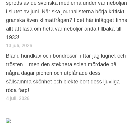
spreds av de svenska medierna under värmeböljan
i slutet av juni. När ska journalisterna börja kritiskt
granska även klimatfrågan? I det här inlägget finns
allt att läsa om heta värmeböljor ända tillbaka till
1933!
13 juli, 2026
Bland hundkäx och bondrosor hittar jag lugnet och
trösten – men den stekheta solen mördade på
några dagar pionen och utplånade dess
sällsamma skönhet och blekte bort dess ljuvliga
röda färg!
4 juli, 2026