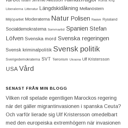
Islam
Konst
Krig
Längdskidåkning
Mellanöstern
Liberalerna
Litteratur
Natur
Polisen
Moderaterna
Miljöpartiet
Ryssland
Rasism
Spanien
Stefan
Socialdemokraterna
Sommartid
Löfven
Svenska regeringen
Svenska mord
Svensk politik
Svensk kriminalpolitik
SVT
Ulf Kristersson
Terrorism
Sverigedemokraterna
Ukraina
Vård
USA
SENAST FRÅN MIN BLOGG
Vilken roll spelade egentligen Marockos regering
när det gäller migrantinvasionen i spanska Ceuta?
Och varför lierade sig Ulf Kristersson omedelbart
med den europeiska extremhögern när invasionen