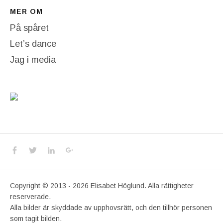
MER OM
På spåret
Let’s dance
Jag i media
Social Media Profiles
Facebook
Twitter
LinkedIn
Google+
Copyright © 2013 - 2026 Elisabet Höglund. Alla rättigheter
reserverade.
Alla bilder är skyddade av upphovsrätt, och den tillhör personen
som tagit bilden.