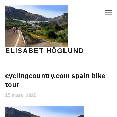
M
ELISABET HÖGLUND
Journalist, författare och konstnär
Main Menu
cyclingcountry.com spain bike
tour
15 mars, 2020