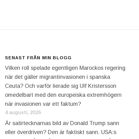
LL HADE BYTT ÅSIKT OM MUNSKYDDEN – MEN DET H
SENAST FRÅN MIN BLOGG
Vilken roll spelade egentligen Marockos regering
när det gäller migrantinvasionen i spanska
Ceuta? Och varför lierade sig Ulf Kristersson
omedelbart med den europeiska extremhögern
när invasionen var ett faktum?
4 augusti, 2026
Är satirtecknarnas bild av Donald Trump sann
eller överdriven? Den är faktiskt sann. USA:s