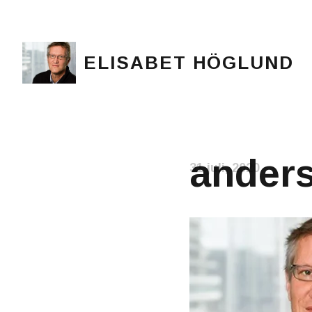
ELISABET HÖGLUND
Journalist, författare och konstnär
anders
31 juli, 2020