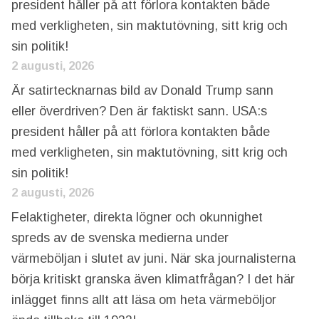
president håller på att förlora kontakten både
med verkligheten, sin maktutövning, sitt krig och
sin politik!
2 augusti, 2026
Är satirtecknarnas bild av Donald Trump sann
eller överdriven? Den är faktiskt sann. USA:s
president håller på att förlora kontakten både
med verkligheten, sin maktutövning, sitt krig och
sin politik!
2 augusti, 2026
Felaktigheter, direkta lögner och okunnighet
spreds av de svenska medierna under
värmeböljan i slutet av juni. När ska journalisterna
börja kritiskt granska även klimatfrågan? I det här
inlägget finns allt att läsa om heta värmeböljor