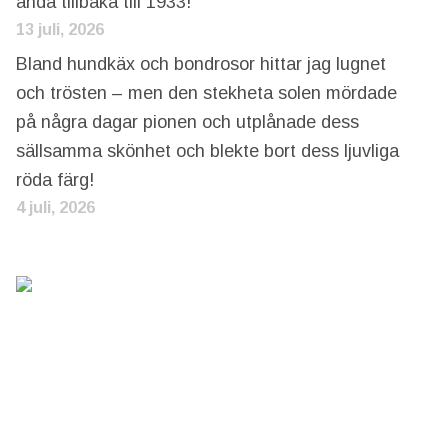
ända tillbaka till 1933!
13 juli, 2026
Bland hundkäx och bondrosor hittar jag lugnet
och trösten – men den stekheta solen mördade
på några dagar pionen och utplånade dess
sällsamma skönhet och blekte bort dess ljuvliga
röda färg!
4 juli, 2026