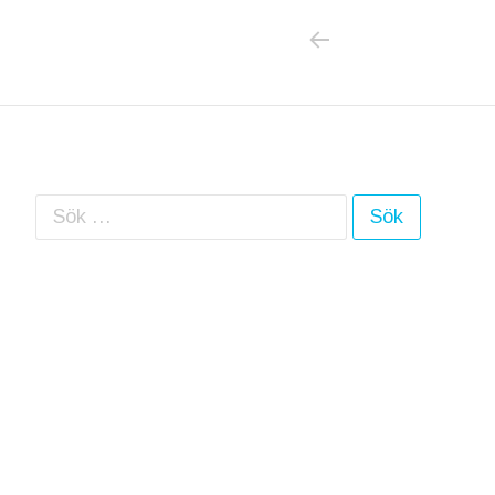
PREVIOUS POS
Inläggsnavigering
Sök efter: