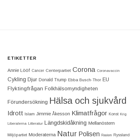
T: JAG TRODDE I MIN ENFALD ATT ANDERS TEGNE
ETIKETTER
Corona
Annie Lööf
Centerpartiet‎
Cancer
Coronavaccin
Cykling
Djur
EU
Donald Trump
Ebba Busch-Thor
Flyktingfrågan
Folkhälsomyndigheten
Hälsa och sjukvård
Förundersökning
Idrott
Klimatfrågor
Jimmie Åkesson
Islam
Konst
Krig
Längdskidåkning
Mellanöstern
Liberalerna
Litteratur
Natur
Polisen
Moderaterna
Miljöpartiet
Ryssland
Rasism