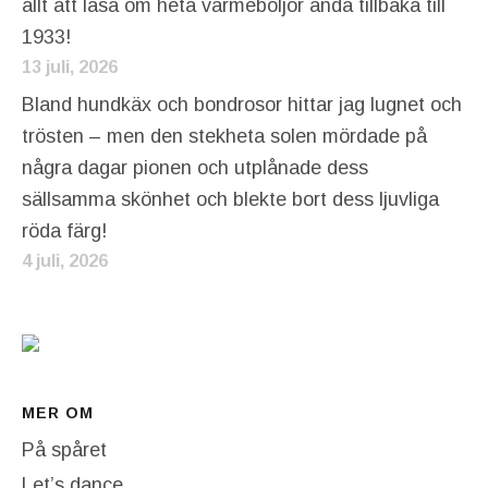
allt att läsa om heta värmeböljor ända tillbaka till
1933!
13 juli, 2026
Bland hundkäx och bondrosor hittar jag lugnet och
trösten – men den stekheta solen mördade på
några dagar pionen och utplånade dess
sällsamma skönhet och blekte bort dess ljuvliga
röda färg!
4 juli, 2026
MER OM
På spåret
Let’s dance