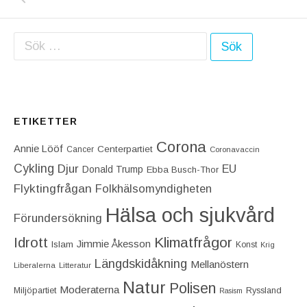
Sök efter:
ETIKETTER
Corona
Annie Lööf
Centerpartiet‎
Cancer
Coronavaccin
Cykling
Djur
EU
Donald Trump
Ebba Busch-Thor
Flyktingfrågan
Folkhälsomyndigheten
Hälsa och sjukvård
Förundersökning
Idrott
Klimatfrågor
Jimmie Åkesson
Islam
Konst
Krig
Längdskidåkning
Mellanöstern
Liberalerna
Litteratur
Natur
Polisen
Moderaterna
Miljöpartiet
Ryssland
Rasism