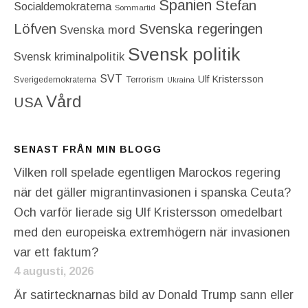
Spanien
Stefan
Socialdemokraterna
Sommartid
Löfven
Svenska regeringen
Svenska mord
Svensk politik
Svensk kriminalpolitik
SVT
Ulf Kristersson
Terrorism
Sverigedemokraterna
Ukraina
Vård
USA
SENAST FRÅN MIN BLOGG
Vilken roll spelade egentligen Marockos regering
när det gäller migrantinvasionen i spanska Ceuta?
Och varför lierade sig Ulf Kristersson omedelbart
med den europeiska extremhögern när invasionen
var ett faktum?
4 augusti, 2026
Är satirtecknarnas bild av Donald Trump sann eller