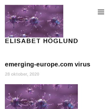
M
ELISABET HÖGLUND
Journalist, författare och konstnär
Main Menu
emerging-europe.com virus
28 oktober, 2020