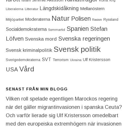
Islam
Konst
Krig
Längdskidåkning
Mellanöstern
Liberalerna
Litteratur
Natur
Polisen
Moderaterna
Miljöpartiet
Ryssland
Rasism
Spanien
Stefan
Socialdemokraterna
Sommartid
Löfven
Svenska regeringen
Svenska mord
Svensk politik
Svensk kriminalpolitik
SVT
Ulf Kristersson
Terrorism
Sverigedemokraterna
Ukraina
Vård
USA
SENAST FRÅN MIN BLOGG
Vilken roll spelade egentligen Marockos regering
när det gäller migrantinvasionen i spanska Ceuta?
Och varför lierade sig Ulf Kristersson omedelbart
med den europeiska extremhögern när invasionen