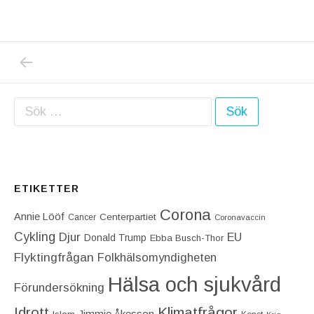
PREVIOUS POST: VÅRA EGNA FÖRSUMMELSE
Inläggsnavigering
Sök efter:
ETIKETTER
Corona
Annie Lööf
Centerpartiet‎
Cancer
Coronavaccin
Cykling
Djur
EU
Donald Trump
Ebba Busch-Thor
Flyktingfrågan
Folkhälsomyndigheten
Hälsa och sjukvård
Förundersökning
Idrott
Klimatfrågor
Jimmie Åkesson