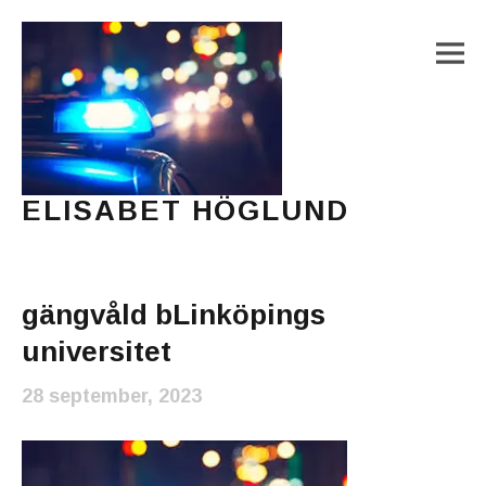
M
ELISABET HÖGLUND
Journalist, författare och konstnär
Main Menu
gängvåld bLinköpings
universitet
28 september, 2023