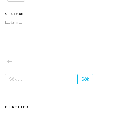
Gilla detta:
Laddar in …
PREVIOUS POST: VÅRENS FÖRSTA BLÅSIPPO
Inläggsnavigering
Sök efter:
ETIKETTER