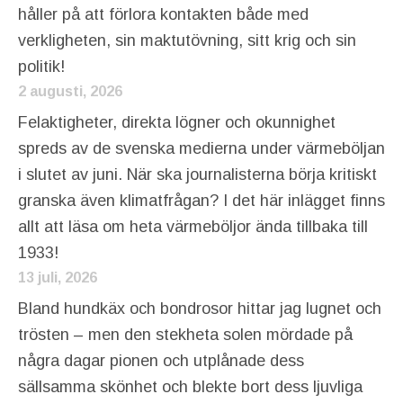
håller på att förlora kontakten både med
verkligheten, sin maktutövning, sitt krig och sin
politik!
2 augusti, 2026
Felaktigheter, direkta lögner och okunnighet
spreds av de svenska medierna under värmeböljan
i slutet av juni. När ska journalisterna börja kritiskt
granska även klimatfrågan? I det här inlägget finns
allt att läsa om heta värmeböljor ända tillbaka till
1933!
13 juli, 2026
Bland hundkäx och bondrosor hittar jag lugnet och
trösten – men den stekheta solen mördade på
några dagar pionen och utplånade dess
sällsamma skönhet och blekte bort dess ljuvliga