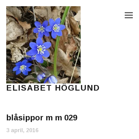
M
ELISABET HÖGLUND
Journalist, författare och konstnär
Main Menu
blåsippor m m 029
3 april, 2016