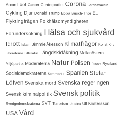
Corona
Annie Lööf
Centerpartiet‎
Cancer
Coronavaccin
Cykling
Djur
EU
Donald Trump
Ebba Busch-Thor
Flyktingfrågan
Folkhälsomyndigheten
Hälsa och sjukvård
Förundersökning
Idrott
Klimatfrågor
Jimmie Åkesson
Islam
Konst
Krig
Längdskidåkning
Mellanöstern
Liberalerna
Litteratur
Natur
Polisen
Moderaterna
Miljöpartiet
Ryssland
Rasism
Spanien
Stefan
Socialdemokraterna
Sommartid
Löfven
Svenska regeringen
Svenska mord
Svensk politik
Svensk kriminalpolitik
SVT
Ulf Kristersson
Terrorism
Sverigedemokraterna
Ukraina
Vård
USA