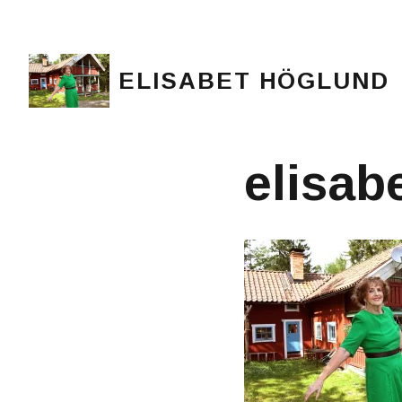
ELISABET HÖGLUND
Journalist, författare och konstnär
elisab