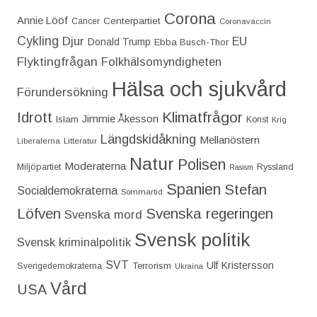
Corona
Annie Lööf
Centerpartiet‎
Cancer
Coronavaccin
Cykling
Djur
EU
Donald Trump
Ebba Busch-Thor
Flyktingfrågan
Folkhälsomyndigheten
Hälsa och sjukvård
Förundersökning
Idrott
Klimatfrågor
Jimmie Åkesson
Islam
Konst
Krig
Längdskidåkning
Mellanöstern
Liberalerna
Litteratur
Natur
Polisen
Moderaterna
Miljöpartiet
Ryssland
Rasism
Spanien
Stefan
Socialdemokraterna
Sommartid
Löfven
Svenska regeringen
Svenska mord
Svensk politik
Svensk kriminalpolitik
SVT
Ulf Kristersson
Terrorism
Sverigedemokraterna
Ukraina
Vård
USA