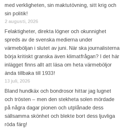
med verkligheten, sin maktutövning, sitt krig och
sin politik!
2 augusti, 2026
Felaktigheter, direkta lögner och okunnighet
spreds av de svenska medierna under
värmeböljan i slutet av juni. När ska journalisterna
börja kritiskt granska även klimatfrågan? I det här
inlägget finns allt att läsa om heta värmeböljor
ända tillbaka till 1933!
13 juli, 2026
Bland hundkäx och bondrosor hittar jag lugnet
och trösten – men den stekheta solen mördade
på några dagar pionen och utplånade dess
sällsamma skönhet och blekte bort dess ljuvliga
röda färg!